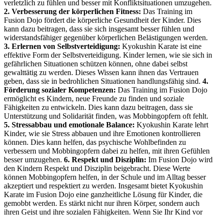
verletzlich zu fühlen und besser mit Konfliktsituationen umzugehen.
2. Verbesserung der körperlichen Fitness:
Das Training im
Fusion Dojo fördert die körperliche Gesundheit der Kinder. Dies
kann dazu beitragen, dass sie sich insgesamt besser fühlen und
widerstandsfähiger gegenüber körperlichen Belästigungen werden.
3. Erlernen von Selbstverteidigung:
Kyokushin Karate ist eine
effektive Form der Selbstverteidigung. Kinder lernen, wie sie sich in
gefährlichen Situationen schützen können, ohne dabei selbst
gewalttätig zu werden. Dieses Wissen kann ihnen das Vertrauen
geben, dass sie in bedrohlichen Situationen handlungsfähig sind.
4.
Förderung sozialer Kompetenzen:
Das Training im Fusion Dojo
ermöglicht es Kindern, neue Freunde zu finden und soziale
Fähigkeiten zu entwickeln. Dies kann dazu beitragen, dass sie
Unterstützung und Solidarität finden, was Mobbingopfern oft fehlt.
5. Stressabbau und emotionale Balance:
Kyokushin Karate lehrt
Kinder, wie sie Stress abbauen und ihre Emotionen kontrollieren
können. Dies kann helfen, das psychische Wohlbefinden zu
verbessern und Mobbingopfern dabei zu helfen, mit ihren Gefühlen
besser umzugehen.
6. Respekt und Disziplin:
Im Fusion Dojo wird
den Kindern Respekt und Disziplin beigebracht. Diese Werte
können Mobbingopfern helfen, in der Schule und im Alltag besser
akzeptiert und respektiert zu werden. Insgesamt bietet Kyokushin
Karate im Fusion Dojo eine ganzheitliche Lösung für Kinder, die
gemobbt werden. Es stärkt nicht nur ihren Körper, sondern auch
ihren Geist und ihre sozialen Fähigkeiten. Wenn Sie Ihr Kind vor