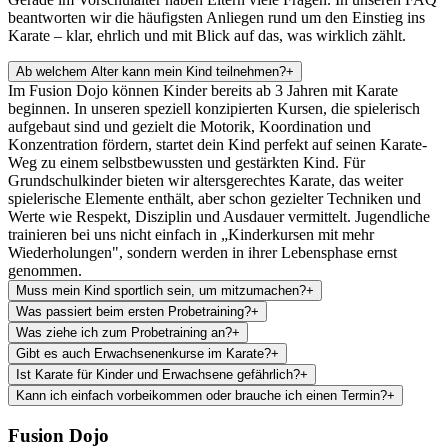
beantworten wir die häufigsten Anliegen rund um den Einstieg ins
Karate – klar, ehrlich und mit Blick auf das, was wirklich zählt.
Ab welchem Alter kann mein Kind teilnehmen?
+
Im Fusion Dojo können Kinder bereits ab 3 Jahren mit Karate
beginnen. In unseren speziell konzipierten Kursen, die spielerisch
aufgebaut sind und gezielt die Motorik, Koordination und
Konzentration fördern, startet dein Kind perfekt auf seinen Karate-
Weg zu einem selbstbewussten und gestärkten Kind. Für
Grundschulkinder bieten wir altersgerechtes Karate, das weiter
spielerische Elemente enthält, aber schon gezielter Techniken und
Werte wie Respekt, Disziplin und Ausdauer vermittelt. Jugendliche
trainieren bei uns nicht einfach in „Kinderkursen mit mehr
Wiederholungen", sondern werden in ihrer Lebensphase ernst
genommen.
Muss mein Kind sportlich sein, um mitzumachen?
+
Was passiert beim ersten Probetraining?
+
Was ziehe ich zum Probetraining an?
+
Gibt es auch Erwachsenenkurse im Karate?
+
Ist Karate für Kinder und Erwachsene gefährlich?
+
Kann ich einfach vorbeikommen oder brauche ich einen Termin?
+
Fusion Dojo