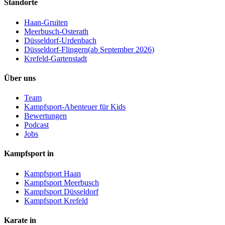
Standorte
Haan-Gruiten
Meerbusch-Osterath
Düsseldorf-Urdenbach
Düsseldorf-Flingern
(
ab September 2026
)
Krefeld-Gartenstadt
Über uns
Team
Kampfsport-Abenteuer für Kids
Bewertungen
Podcast
Jobs
Kampfsport in
Kampfsport Haan
Kampfsport Meerbusch
Kampfsport Düsseldorf
Kampfsport Krefeld
Karate in