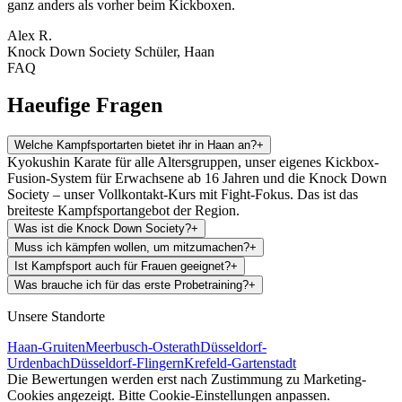
ganz anders als vorher beim Kickboxen.
Alex R.
Knock Down Society Schüler, Haan
FAQ
Haeufige
Fragen
Welche Kampfsportarten bietet ihr in Haan an?
+
Kyokushin Karate für alle Altersgruppen, unser eigenes Kickbox-
Fusion-System für Erwachsene ab 16 Jahren und die Knock Down
Society – unser Vollkontakt-Kurs mit Fight-Fokus. Das ist das
breiteste Kampfsportangebot der Region.
Was ist die Knock Down Society?
+
Muss ich kämpfen wollen, um mitzumachen?
+
Ist Kampfsport auch für Frauen geeignet?
+
Was brauche ich für das erste Probetraining?
+
Unsere Standorte
Haan-Gruiten
Meerbusch-Osterath
Düsseldorf-
Urdenbach
Düsseldorf-Flingern
Krefeld-Gartenstadt
Die Bewertungen werden erst nach Zustimmung zu Marketing-
Cookies angezeigt. Bitte Cookie-Einstellungen anpassen.