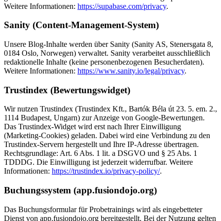
Weitere Informationen:
https://supabase.com/privacy
.
Sanity (Content-Management-System)
Unsere Blog-Inhalte werden über Sanity (Sanity AS, Stenersgata 8,
0184 Oslo, Norwegen) verwaltet. Sanity verarbeitet ausschließlich
redaktionelle Inhalte (keine personenbezogenen Besucherdaten).
Weitere Informationen:
https://www.sanity.io/legal/privacy
.
Trustindex (Bewertungswidget)
Wir nutzen Trustindex (Trustindex Kft., Bartók Béla út 23. 5. em. 2.,
1114 Budapest, Ungarn) zur Anzeige von Google-Bewertungen.
Das Trustindex-Widget wird erst nach Ihrer Einwilligung
(Marketing-Cookies) geladen. Dabei wird eine Verbindung zu den
Trustindex-Servern hergestellt und Ihre IP-Adresse übertragen.
Rechtsgrundlage: Art. 6 Abs. 1 lit. a DSGVO und § 25 Abs. 1
TDDDG. Die Einwilligung ist jederzeit widerrufbar. Weitere
Informationen:
https://trustindex.io/privacy-policy/
.
Buchungssystem (app.fusiondojo.org)
Das Buchungsformular für Probetrainings wird als eingebetteter
Dienst von app.fusiondojo.org bereitgestellt. Bei der Nutzung gelten