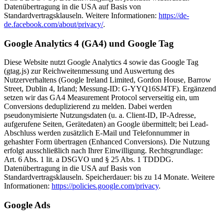
Datenübertragung in die USA auf Basis von
Standardvertragsklauseln. Weitere Informationen:
https://de-
de.facebook.com/about/privacy/
.
Google Analytics 4 (GA4) und Google Tag
Diese Website nutzt Google Analytics 4 sowie das Google Tag
(gtag.js) zur Reichweitenmessung und Auswertung des
Nutzerverhaltens (Google Ireland Limited, Gordon House, Barrow
Street, Dublin 4, Irland; Messung-ID: G-YYQ16SJ4TF). Ergänzend
setzen wir das GA4 Measurement Protocol serverseitig ein, um
Conversions deduplizierend zu melden. Dabei werden
pseudonymisierte Nutzungsdaten (u. a. Client-ID, IP-Adresse,
aufgerufene Seiten, Gerätedaten) an Google übermittelt; bei Lead-
Abschluss werden zusätzlich E-Mail und Telefonnummer in
gehashter Form übertragen (Enhanced Conversions). Die Nutzung
erfolgt ausschließlich nach Ihrer Einwilligung. Rechtsgrundlage:
Art. 6 Abs. 1 lit. a DSGVO und § 25 Abs. 1 TDDDG.
Datenübertragung in die USA auf Basis von
Standardvertragsklauseln. Speicherdauer: bis zu 14 Monate. Weitere
Informationen:
https://policies.google.com/privacy
.
Google Ads