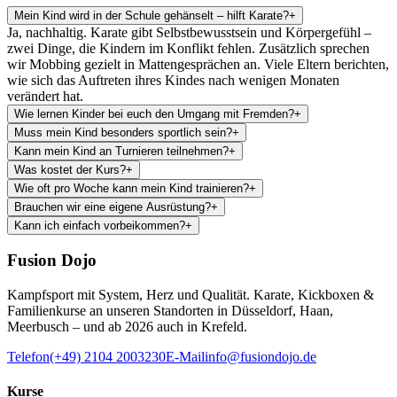
Mein Kind wird in der Schule gehänselt – hilft Karate?
+
Ja, nachhaltig. Karate gibt Selbstbewusstsein und Körpergefühl –
zwei Dinge, die Kindern im Konflikt fehlen. Zusätzlich sprechen
wir Mobbing gezielt in Mattengesprächen an. Viele Eltern berichten,
wie sich das Auftreten ihres Kindes nach wenigen Monaten
verändert hat.
Wie lernen Kinder bei euch den Umgang mit Fremden?
+
Muss mein Kind besonders sportlich sein?
+
Kann mein Kind an Turnieren teilnehmen?
+
Was kostet der Kurs?
+
Wie oft pro Woche kann mein Kind trainieren?
+
Brauchen wir eine eigene Ausrüstung?
+
Kann ich einfach vorbeikommen?
+
Fusion Dojo
Kampfsport mit System, Herz und Qualität. Karate, Kickboxen &
Familienkurse an unseren Standorten in Düsseldorf, Haan,
Meerbusch – und ab 2026 auch in Krefeld.
Telefon
(+49) 2104 2003230
E-Mail
info@fusiondojo.de
Kurse