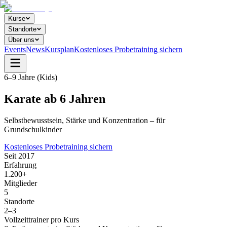
Kurse
Standorte
Über uns
Events
News
Kursplan
Kostenloses Probetraining sichern
6–9 Jahre (Kids)
Karate ab 6 Jahren
Selbstbewusstsein, Stärke und Konzentration – für
Grundschulkinder
Kostenloses Probetraining sichern
Seit 2017
Erfahrung
1.200+
Mitglieder
5
Standorte
2–3
Vollzeittrainer pro Kurs