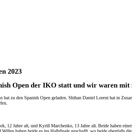
en 2023
nish Open der IKO statt und wir waren mit
n hat zu den Spanish Open geladen. Shihan Daniel Lorent hat in Zusa
fen.
iek, 12 Jahre alt, und Kyrill Marchenko, 13 Jahre alt. Beide haben eine
 Willen haben beide es ins Halbfinale geschafft, wo beide ebenfalls di