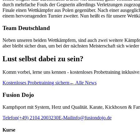
durch mehrfache Fouls der Gegnerin allerdings Verletzungen zugezogen
Finale einen Wettkämpfer aus Polen gegenüber. Nach einer ausgeglic
einem hervorragenden Turnier zweiter. Nun heißt es für unsere Wettk
Team Deutschland
Neben unseren beiden Wettkämpfern, sind auch zwei weitere Kämpfer 
aber bleibt sicher dran, um bei der nächsten Meisterschaft sich wiede
Lust selbst dabei zu sein?
Komm vorbei, lerne uns kennen - kostenloses Probetraining inklusive
Kostenloses Probetraining sichern
← Alle News
Fusion Dojo
Kampfsport mit System, Herz und Qualität. Karate, Kickboxen & Fam
Telefon
(+49) 2104 2003230
E-Mail
info@fusiondojo.de
Kurse