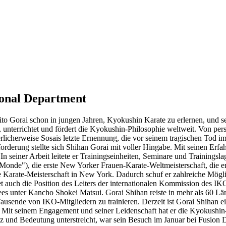
ional Department
 Gorai schon in jungen Jahren, Kyokushin Karate zu erlernen, und seit
er, unterrichtet und fördert die Kyokushin-Philosophie weltweit. Von p
uerlicherweise Sosais letzte Ernennung, die vor seinem tragischen Tod 
rderung stellte sich Shihan Gorai mit voller Hingabe. Mit seinen Erfa
n seiner Arbeit leitete er Trainingseinheiten, Seminare und Trainingslag
Monde"), die erste New Yorker Frauen-Karate-Weltmeisterschaft, die e
e Karate-Meisterschaft in New York. Dadurch schuf er zahlreiche Mögl
t auch die Position des Leiters der internationalen Kommission des IK
s unter Kancho Shokei Matsui. Gorai Shihan reiste in mehr als 60 Lä
ausende von IKO-Mitgliedern zu trainieren. Derzeit ist Gorai Shihan 
it seinem Engagement und seiner Leidenschaft hat er die Kyokushin
z und Bedeutung unterstreicht, war sein Besuch im Januar bei Fusion Do