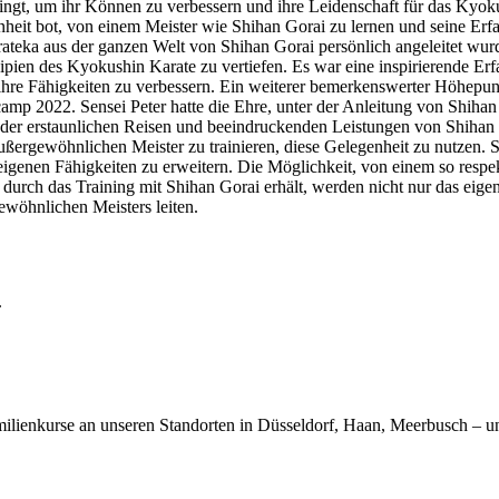
ngt, um ihr Können zu verbessern und ihre Leidenschaft für das Kyokus
heit bot, von einem Meister wie Shihan Gorai zu lernen und seine Erf
ateka aus der ganzen Welt von Shihan Gorai persönlich angeleitet wurde
zipien des Kyokushin Karate zu vertiefen. Es war eine inspirierende E
e Fähigkeiten zu verbessern. Ein weiterer bemerkenswerter Höhepun
p 2022. Sensei Peter hatte die Ehre, unter der Anleitung von Shihan 
der erstaunlichen Reisen und beeindruckenden Leistungen von Shihan G
außergewöhnlichen Meister zu trainieren, diese Gelegenheit zu nutzen
eigenen Fähigkeiten zu erweitern. Die Möglichkeit, von einem so respekt
n durch das Training mit Shihan Gorai erhält, werden nicht nur das eige
gewöhnlichen Meisters leiten.
.
ilienkurse an unseren Standorten in Düsseldorf, Haan, Meerbusch – un