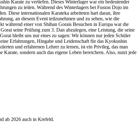
hin Karate zu vertiefen. Dieses Winterlager war ein bedeutender
ahrungen zu teilen. Während des Winterlagers bei Fusion Dojo im
n. Diese internationalen Karateka arbeiteten hart daran, ihre
rfahrung, an diesem Event teilzunehmen und zu sehen, wie die
kt während einer von Shihan Gorais Besuchen in Europa war die
Gorai seine Prüfung zum 3. Dan abzulegen, eine Leistung, die seine
orai bleibt uns nur eines zu sagen: Wir können nur jeden Schüler
. Seine Erfahrungen, Hingabe und Leidenschaft für das Kyokushin
ierten und erfahrenen Lehrer zu lernen, ist ein Privileg, das man
ne Karate, sondern auch das eigene Leben bereichern. Also, nutzt jede
d ab 2026 auch in Krefeld.