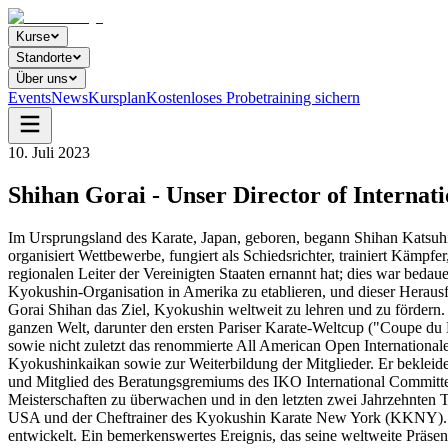
Kurse
Standorte
Über uns
Events
News
Kursplan
Kostenloses Probetraining sichern
10. Juli 2023
Shihan Gorai - Unser Director of Internat
Im Ursprungsland des Karate, Japan, geboren, begann Shihan Katsuhito
organisiert Wettbewerbe, fungiert als Schiedsrichter, trainiert Kämpf
regionalen Leiter der Vereinigten Staaten ernannt hat; dies war beda
Kyokushin-Organisation in Amerika zu etablieren, und dieser Herausfo
Gorai Shihan das Ziel, Kyokushin weltweit zu lehren und zu fördern. I
ganzen Welt, darunter den ersten Pariser Karate-Weltcup ("Coupe du 
sowie nicht zuletzt das renommierte All American Open International
Kyokushinkaikan sowie zur Weiterbildung der Mitglieder. Er bekleide
und Mitglied des Beratungsgremiums des IKO International Committee
Meisterschaften zu überwachen und in den letzten zwei Jahrzehnten T
USA und der Cheftrainer des Kyokushin Karate New York (KKNY). M
entwickelt. Ein bemerkenswertes Ereignis, das seine weltweite Präsen