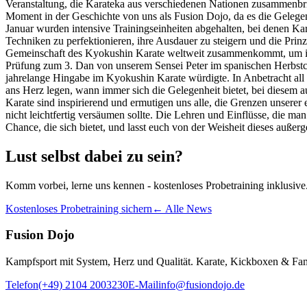
Veranstaltung, die Karateka aus verschiedenen Nationen zusammenbri
Moment in der Geschichte von uns als Fusion Dojo, da es die Gelegen
Januar wurden intensive Trainingseinheiten abgehalten, bei denen Kar
Techniken zu perfektionieren, ihre Ausdauer zu steigern und die Prin
Gemeinschaft des Kyokushin Karate weltweit zusammenkommt, um ihr
Prüfung zum 3. Dan von unserem Sensei Peter im spanischen Herbstcam
jahrelange Hingabe im Kyokushin Karate würdigte. In Anbetracht all 
ans Herz legen, wann immer sich die Gelegenheit bietet, bei diesem 
Karate sind inspirierend und ermutigen uns alle, die Grenzen unserer 
nicht leichtfertig versäumen sollte. Die Lehren und Einflüsse, die ma
Chance, die sich bietet, und lasst euch von der Weisheit dieses außer
Lust selbst dabei zu sein?
Komm vorbei, lerne uns kennen - kostenloses Probetraining inklusive
Kostenloses Probetraining sichern
← Alle News
Fusion Dojo
Kampfsport mit System, Herz und Qualität. Karate, Kickboxen & Fam
Telefon
(+49) 2104 2003230
E-Mail
info@fusiondojo.de