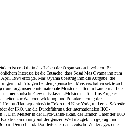
dem ist er aktiv in das Leben der Organisation involviert: Er
ersönlichem Interesse ist die Tatsache, dass Sosai Mas Oyama ihn zum
im April 1994 erfolgte. Mas Oyama übertrug ihm die Aufgabe, die
hrungen und Erfolgen bei den japanischen Meisterschaften setzte sich
er und organisierte internationale Meisterschaften in Ländern auf der
rste amerikanische Gewichtsklassen-Meisterschaft in Los Angeles
ichkeiten zur Weiterentwicklung und Popularisierung der
O Honbu (Hauptquartiers) in Tokio und New York, und er ist Sekretär
nder der IKO, um die Durchführung der internationalen IKO-
ein 7. Dan-Meister in der Kyokushinkaikan, der Branch Chief der IKO
-Karate-Community auf der ganzen Welt maßgeblich geprägt und
jo in Deutschland. Dort leitete er das Deutsche Winterlager, einer