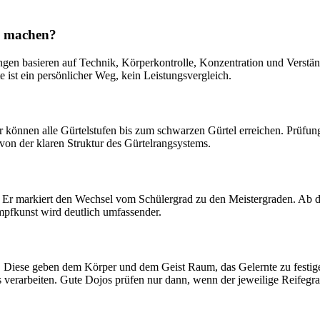
u machen?
ngen basieren auf Technik, Körperkontrolle, Konzentration und Verständ
 ist ein persönlicher Weg, kein Leistungsvergleich.
r können alle Gürtelstufen bis zum schwarzen Gürtel erreichen. Prüfung
von der klaren Struktur des Gürtelrangsystems.
. Er markiert den Wechsel vom Schülergrad zu den Meistergraden. Ab di
mpfkunst wird deutlich umfassender.
. Diese geben dem Körper und dem Geist Raum, das Gelernte zu festige
erarbeiten. Gute Dojos prüfen nur dann, wenn der jeweilige Reifegrad 