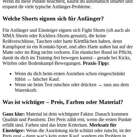
Wenn du diese Punkte beachtest, kaufst du automatisch smarter und
ersparst dir viele typische Anfänger-Probleme.
Welche Shorts eignen sich für Anfänger?
Für Anfänger und Einsteiger eignen sich Fight Shorts (oft auch als
MMA Shorts oder Kickbox-Shorts genutzt), die keine
Reißverschlüsse, Taschen oder harte Klettflächen haben, denn
Kampfsport ist ein Kontakt-Sport, und alles Harte außen hat auf der
Matte oder im Ring nichts verloren. Ein elastischer Bund ist Pflicht,
damit du dich im Training frei bewegen kannst – gerade bei Kicks,
Würfen oder Bodenkampf-Bewegungen.
Praxis-Tipp:
Wenn du dich beim ersten Anziehen schon eingeschränkt
fühlst → falscher Kauf.
Wenn sie beim Test rutschen oder drücken → raus aus dem
Warenkorb.
Was ist wichtiger – Preis, Farben oder Material?
Ganz klar:
Material ist dein wichtigster Faktor. Danach kommen
Qualität und Passform. Der Preis zählt erst, wenn die ersten Punkte
erfüllt sind. Farben sind das letzte Kriterium.
Merksatz für
Einsteiger:
Wenn die Ausrüstung nicht schützt oder rutscht, ist der
Preis egal – dann war’s kein guter Kauf, sondern ein Problem in