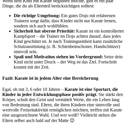
Wenn dein Kind mit Karate beginnen möchte, gibt es ein paar
Dinge, die du als Elternteil berücksichtigen solltest:
Die richtige Umgebung:
Ein gutes Dojo mit erfahrenen
Trainern sorgt dafür, dass Kinder nicht nur Karate lernen,
sondern sich auch wohlfühlen.
Sicherheit hat oberste Priorität:
Karate ist ein kontrollierter
Kampfsport – die Trainer im Dojo achten darauf, dass jedes
Kind geschützt ist. Je nach Trainingseinheit kann zusätzliche
Schutzausrüstung (z. B. Schienbeinschoner, Handschützer)
sinnvoll sein.
Spaß und Motivation stehen im Vordergrund:
Setze dein
Kind nicht unter Druck – der Weg ist das Ziel. Fortschritt
kommt mit der Zeit.
Fazit: Karate ist in jedem Alter eine Bereicherung
Egal, ob mit 3, 6 oder 10 Jahren –
Karate ist eine Sportart, die
Kinder in jeder Entwicklungsphase positiv prägt
. Sie stärkt den
Körper, schult den Geist und vermittelt Werte, die ein Leben lang
von Bedeutung sind. Eltern, die ihren Kindern eine sinnvolle und
wertvolle Freizeitaktivität ermöglichen möchten, treffen mit Karate
eine ausgezeichnete Wahl. Und wer weiß? Vielleicht stehen die
Eltern selber auch bald auf der Matte 😉