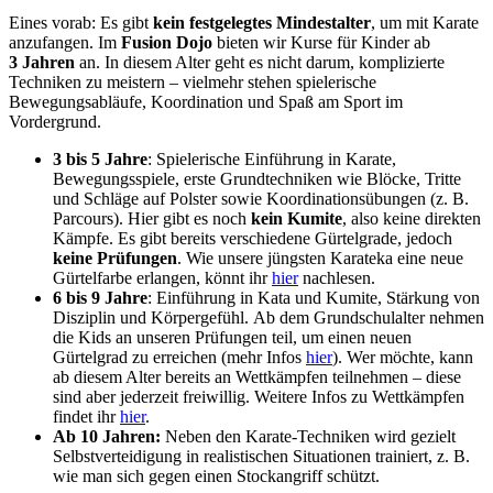
Eines vorab: Es gibt
kein festgelegtes Mindestalter
, um mit Karate
anzufangen. Im
Fusion Dojo
bieten wir Kurse für Kinder ab
3 Jahren
an. In diesem Alter geht es nicht darum, komplizierte
Techniken zu meistern – vielmehr stehen spielerische
Bewegungsabläufe, Koordination und Spaß am Sport im
Vordergrund.
3 bis 5 Jahre
: Spielerische Einführung in Karate,
Bewegungsspiele, erste Grundtechniken wie Blöcke, Tritte
und Schläge auf Polster sowie Koordinationsübungen (z. B.
Parcours). Hier gibt es noch
kein Kumite
, also keine direkten
Kämpfe. Es gibt bereits verschiedene Gürtelgrade, jedoch
keine Prüfungen
. Wie unsere jüngsten Karateka eine neue
Gürtelfarbe erlangen, könnt ihr
hier
nachlesen.
6 bis 9 Jahre
: Einführung in Kata und Kumite, Stärkung von
Disziplin und Körpergefühl. Ab dem Grundschulalter nehmen
die Kids an unseren Prüfungen teil, um einen neuen
Gürtelgrad zu erreichen (mehr Infos
hier
). Wer möchte, kann
ab diesem Alter bereits an Wettkämpfen teilnehmen – diese
sind aber jederzeit freiwillig. Weitere Infos zu Wettkämpfen
findet ihr
hier
.
Ab 10 Jahren:
Neben den Karate-Techniken wird gezielt
Selbstverteidigung in realistischen Situationen trainiert, z. B.
wie man sich gegen einen Stockangriff schützt.