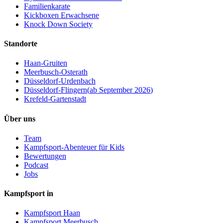
Familienkarate
Kickboxen Erwachsene
Knock Down Society
Standorte
Haan-Gruiten
Meerbusch-Osterath
Düsseldorf-Urdenbach
Düsseldorf-Flingern
(
ab September 2026
)
Krefeld-Gartenstadt
Über uns
Team
Kampfsport-Abenteuer für Kids
Bewertungen
Podcast
Jobs
Kampfsport in
Kampfsport Haan
Kampfsport Meerbusch