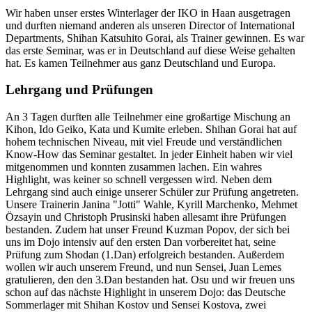
Wir haben unser erstes Winterlager der IKO in Haan ausgetragen
und durften niemand anderen als unseren Director of International
Departments, Shihan Katsuhito Gorai, als Trainer gewinnen. Es war
das erste Seminar, was er in Deutschland auf diese Weise gehalten
hat. Es kamen Teilnehmer aus ganz Deutschland und Europa.
Lehrgang und Prüfungen
An 3 Tagen durften alle Teilnehmer eine großartige Mischung an
Kihon, Ido Geiko, Kata und Kumite erleben. Shihan Gorai hat auf
hohem technischen Niveau, mit viel Freude und verständlichen
Know-How das Seminar gestaltet. In jeder Einheit haben wir viel
mitgenommen und konnten zusammen lachen. Ein wahres
Highlight, was keiner so schnell vergessen wird. Neben dem
Lehrgang sind auch einige unserer Schüler zur Prüfung angetreten.
Unsere Trainerin Janina "Jotti" Wahle, Kyrill Marchenko, Mehmet
Özsayin und Christoph Prusinski haben allesamt ihre Prüfungen
bestanden. Zudem hat unser Freund Kuzman Popov, der sich bei
uns im Dojo intensiv auf den ersten Dan vorbereitet hat, seine
Prüfung zum Shodan (1.Dan) erfolgreich bestanden. Außerdem
wollen wir auch unserem Freund, und nun Sensei, Juan Lemes
gratulieren, den den 3.Dan bestanden hat. Osu und wir freuen uns
schon auf das nächste Highlight in unserem Dojo: das Deutsche
Sommerlager mit Shihan Kostov und Sensei Kostova, zwei