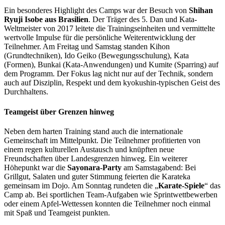
Ein besonderes Highlight des Camps war der Besuch von
Shihan
Ryuji Isobe aus Brasilien
. Der Träger des 5. Dan und Kata-
Weltmeister von 2017 leitete die Trainingseinheiten und vermittelte
wertvolle Impulse für die persönliche Weiterentwicklung der
Teilnehmer. Am Freitag und Samstag standen Kihon
(Grundtechniken), Ido Geiko (Bewegungsschulung), Kata
(Formen), Bunkai (Kata-Anwendungen) und Kumite (Sparring) auf
dem Programm. Der Fokus lag nicht nur auf der Technik, sondern
auch auf Disziplin, Respekt und dem kyokushin-typischen Geist des
Durchhaltens.
Teamgeist über Grenzen hinweg
Neben dem harten Training stand auch die internationale
Gemeinschaft im Mittelpunkt. Die Teilnehmer profitierten von
einem regen kulturellen Austausch und knüpften neue
Freundschaften über Landesgrenzen hinweg. Ein weiterer
Höhepunkt war die
Sayonara-Party
am Samstagabend: Bei
Grillgut, Salaten und guter Stimmung feierten die Karateka
gemeinsam im Dojo. Am Sonntag rundeten die „
Karate-Spiele
“ das
Camp ab. Bei sportlichen Team-Aufgaben wie Sprintwettbewerben
oder einem Apfel-Wettessen konnten die Teilnehmer noch einmal
mit Spaß und Teamgeist punkten.