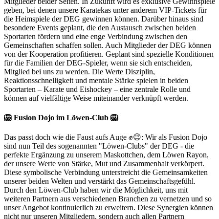
Mitglieder beider Seiten. In Zukunft wird es exklusive Gewinnspiele
geben, bei denen unsere Karatekas unter anderem VIP-Tickets für
die Heimspiele der DEG gewinnen können. Darüber hinaus sind
besondere Events geplant, die den Austausch zwischen beiden
Sportarten fördern und eine enge Verbindung zwischen den
Gemeinschaften schaffen sollen. Auch Mitglieder der DEG können
von der Kooperation profitieren. Geplant sind spezielle Konditionen
für die Familien der DEG-Spieler, wenn sie sich entscheiden,
Mitglied bei uns zu werden. Die Werte Disziplin,
Reaktionsschnelligkeit und mentale Stärke spielen in beiden
Sportarten – Karate und Eishockey – eine zentrale Rolle und
können auf vielfältige Weise miteinander verknüpft werden.
🦁 Fusion Dojo im Löwen-Club 🦁
Das passt doch wie die Faust aufs Auge ✊😉: Wir als Fusion Dojo
sind nun Teil des sogenannten "Löwen-Clubs" der DEG - die
perfekte Ergänzung zu unserem Maskottchen, dem Löwen Rayon,
der unsere Werte von Stärke, Mut und Zusammenhalt verkörpert.
Diese symbolische Verbindung unterstreicht die Gemeinsamkeiten
unserer beiden Welten und verstärkt das Gemeinschaftsgefühl.
Durch den Löwen-Club haben wir die Möglichkeit, uns mit
weiteren Partnern aus verschiedenen Branchen zu vernetzen und so
unser Angebot kontinuierlich zu erweitern. Diese Synergien können
nicht nur unseren Mitgliedern, sondern auch allen Partnern