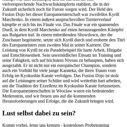
vielversprechende Nachwuchskämpferin etabliert, die in der
Zukunft sicherlich noch für Furore sorgen wird. Der Held des
Fusion Dojo bei dieser Europameisterschaft war zweifellos Kyrill
Marchenko. In einem äußerst anspruchsvollen Turnierverlauf
kämpfte er sich bis ins Finale vor. Das Finale war ein spannendes
Duell, in dem Kyrill Marchenko auf einen herausragenden Kämpfer
aus Bulgarien traf. In einem mitreißenden Showdown, der die
Zuschauer begeisterte, setzte sich Kyrill durch und eroberte den Titel
des Europameisters zum zweiten Mal in seiner Karriere. Die
Leistung von Kyrill ist ein Paradebeispiel für harte Arbeit, Hingabe
und Entschlossenheit. Sein unermüdlicher Einsatz im Training und
seine Fähigkeit, sich auf höchstem Niveau zu behaupten, haben sich
ausgezahlt. Er ist nicht nur ein europäischer Champion, sondern
auch ein Vorbild für viele junge Karateka, die ihren Traum vom
Erfolg im Kyokushin Karate verfolgen. Das Fusion Dojo ist stolz
auf die Leistungen seiner Schüler und wird weiterhin hart arbeiten,
um die Tradition der Exzellenz im Kyokushin Karate fortzusetzen.
Die Europameisterschaften in Wroclaw waren ein bedeutender
Meilenstein, und wir freuen uns auf die kommenden
Herausforderungen und Erfolge, die die Zukunft bringen wird.
Lust selbst dabei zu sein?
Komm vorbei, lerne uns kennen - kostenloses Probetraining