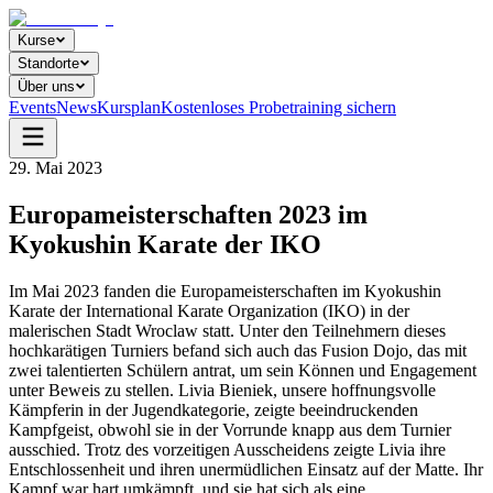
Kurse
Standorte
Über uns
Events
News
Kursplan
Kostenloses Probetraining sichern
29. Mai 2023
Europameisterschaften 2023 im
Kyokushin Karate der IKO
Im Mai 2023 fanden die Europameisterschaften im Kyokushin
Karate der International Karate Organization (IKO) in der
malerischen Stadt Wroclaw statt. Unter den Teilnehmern dieses
hochkarätigen Turniers befand sich auch das Fusion Dojo, das mit
zwei talentierten Schülern antrat, um sein Können und Engagement
unter Beweis zu stellen. Livia Bieniek, unsere hoffnungsvolle
Kämpferin in der Jugendkategorie, zeigte beeindruckenden
Kampfgeist, obwohl sie in der Vorrunde knapp aus dem Turnier
ausschied. Trotz des vorzeitigen Ausscheidens zeigte Livia ihre
Entschlossenheit und ihren unermüdlichen Einsatz auf der Matte. Ihr
Kampf war hart umkämpft, und sie hat sich als eine