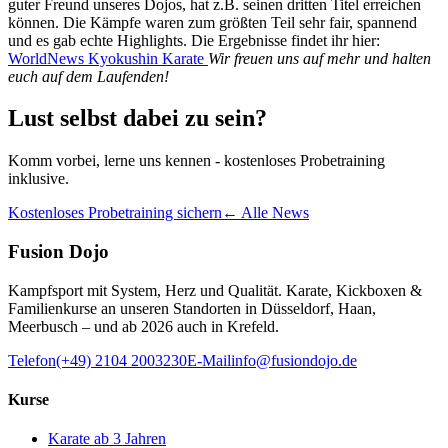
guter Freund unseres Dojos, hat z.B. seinen dritten Titel erreichen
können. Die Kämpfe waren zum größten Teil sehr fair, spannend
und es gab echte Highlights. Die Ergebnisse findet ihr hier:
WorldNews Kyokushin Karate
Wir freuen uns auf mehr und halten
euch auf dem Laufenden!
Lust selbst dabei zu sein?
Komm vorbei, lerne uns kennen - kostenloses Probetraining
inklusive.
Kostenloses Probetraining sichern
← Alle News
Fusion Dojo
Kampfsport mit System, Herz und Qualität. Karate, Kickboxen &
Familienkurse an unseren Standorten in Düsseldorf, Haan,
Meerbusch – und ab 2026 auch in Krefeld.
Telefon
(+49) 2104 2003230
E-Mail
info@fusiondojo.de
Kurse
Karate ab 3 Jahren