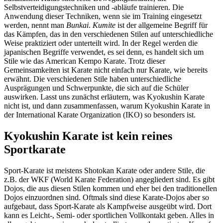
Selbstverteidigungstechniken und -abläufe trainieren. Die
Anwendung dieser Techniken, wenn sie im Training eingesetzt
werden, nennt man
Bunkai
.
Kumite
ist der allgemeine Begriff für
das Kämpfen, das in den verschiedenen Stilen auf unterschiedliche
Weise praktiziert oder unterteilt wird. In der Regel werden die
japanischen Begriffe verwendet, es sei denn, es handelt sich um
Stile wie das American Kempo Karate. Trotz dieser
Gemeinsamkeiten ist Karate nicht einfach nur Karate, wie bereits
erwähnt. Die verschiedenen Stile haben unterschiedliche
Ausprägungen und Schwerpunkte, die sich auf die Schüler
auswirken. Lasst uns zunächst erläutern, was Kyokushin Karate
nicht ist, und dann zusammenfassen, warum Kyokushin Karate in
der International Karate Organization (IKO) so besonders ist.
Kyokushin Karate ist kein reines
Sportkarate
Sport-Karate ist meistens Shotokan Karate oder andere Stile, die
z.B. der WKF (World Karate Federation) angegliedert sind. Es gibt
Dojos, die aus diesen Stilen kommen und eher bei den traditionellen
Dojos einzuordnen sind. Oftmals sind diese Karate-Dojos aber so
aufgebaut, dass Sport-Karate als Kampfweise ausgeübt wird. Dort
kann es Leicht-, Semi- oder sportlichen Vollkontakt geben. Alles in