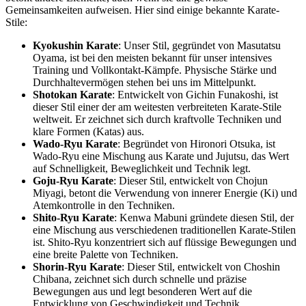
Gemeinsamkeiten aufweisen. Hier sind einige bekannte Karate-
Stile:
Kyokushin Karate
: Unser Stil, gegründet von Masutatsu
Oyama, ist bei den meisten bekannt für unser intensives
Training und Vollkontakt-Kämpfe. Physische Stärke und
Durchhaltevermögen stehen bei uns im Mittelpunkt.
Shotokan Karate
: Entwickelt von Gichin Funakoshi, ist
dieser Stil einer der am weitesten verbreiteten Karate-Stile
weltweit. Er zeichnet sich durch kraftvolle Techniken und
klare Formen (Katas) aus.
Wado-Ryu Karate
: Begründet von Hironori Otsuka, ist
Wado-Ryu eine Mischung aus Karate und Jujutsu, das Wert
auf Schnelligkeit, Beweglichkeit und Technik legt.
Goju-Ryu Karate
: Dieser Stil, entwickelt von Chojun
Miyagi, betont die Verwendung von innerer Energie (Ki) und
Atemkontrolle in den Techniken.
Shito-Ryu Karate
: Kenwa Mabuni gründete diesen Stil, der
eine Mischung aus verschiedenen traditionellen Karate-Stilen
ist. Shito-Ryu konzentriert sich auf flüssige Bewegungen und
eine breite Palette von Techniken.
Shorin-Ryu Karate
: Dieser Stil, entwickelt von Choshin
Chibana, zeichnet sich durch schnelle und präzise
Bewegungen aus und legt besonderen Wert auf die
Entwicklung von Geschwindigkeit und Technik.