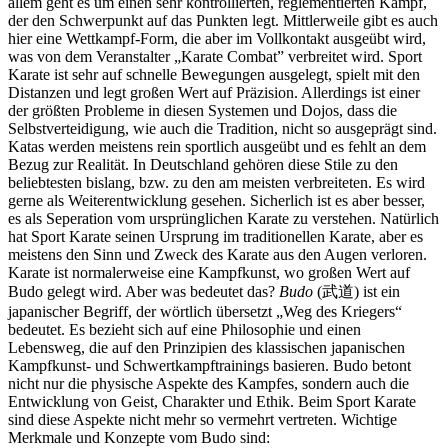
allem geht es um einen sehr kontrollierten, reglementierten Kampf,
der den Schwerpunkt auf das Punkten legt. Mittlerweile gibt es auch
hier eine Wettkampf-Form, die aber im Vollkontakt ausgeübt wird,
was von dem Veranstalter „Karate Combat” verbreitet wird. Sport
Karate ist sehr auf schnelle Bewegungen ausgelegt, spielt mit den
Distanzen und legt großen Wert auf Präzision. Allerdings ist einer
der größten Probleme in diesen Systemen und Dojos, dass die
Selbstverteidigung, wie auch die Tradition, nicht so ausgeprägt sind.
Katas werden meistens rein sportlich ausgeübt und es fehlt an dem
Bezug zur Realität. In Deutschland gehören diese Stile zu den
beliebtesten bislang, bzw. zu den am meisten verbreiteten. Es wird
gerne als Weiterentwicklung gesehen. Sicherlich ist es aber besser,
es als Seperation vom ursprünglichen Karate zu verstehen. Natürlich
hat Sport Karate seinen Ursprung im traditionellen Karate, aber es
meistens den Sinn und Zweck des Karate aus den Augen verloren.
Karate ist normalerweise eine Kampfkunst, wo großen Wert auf
Budo gelegt wird. Aber was bedeutet das?
Budo
(武道) ist ein
japanischer Begriff, der wörtlich übersetzt „Weg des Kriegers“
bedeutet. Es bezieht sich auf eine Philosophie und einen
Lebensweg, die auf den Prinzipien des klassischen japanischen
Kampfkunst- und Schwertkampftrainings basieren. Budo betont
nicht nur die physische Aspekte des Kampfes, sondern auch die
Entwicklung von Geist, Charakter und Ethik. Beim Sport Karate
sind diese Aspekte nicht mehr so vermehrt vertreten. Wichtige
Merkmale und Konzepte vom Budo sind: