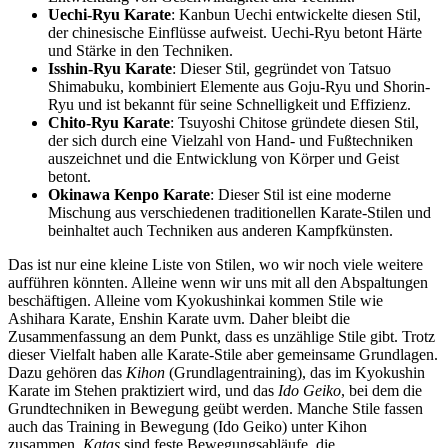
Uechi-Ryu Karate
: Kanbun Uechi entwickelte diesen Stil,
der chinesische Einflüsse aufweist. Uechi-Ryu betont Härte
und Stärke in den Techniken.
Isshin-Ryu Karate
: Dieser Stil, gegründet von Tatsuo
Shimabuku, kombiniert Elemente aus Goju-Ryu und Shorin-
Ryu und ist bekannt für seine Schnelligkeit und Effizienz.
Chito-Ryu Karate
: Tsuyoshi Chitose gründete diesen Stil,
der sich durch eine Vielzahl von Hand- und Fußtechniken
auszeichnet und die Entwicklung von Körper und Geist
betont.
Okinawa Kenpo Karate
: Dieser Stil ist eine moderne
Mischung aus verschiedenen traditionellen Karate-Stilen und
beinhaltet auch Techniken aus anderen Kampfkünsten.
Das ist nur eine kleine Liste von Stilen, wo wir noch viele weitere
aufführen könnten. Alleine wenn wir uns mit all den Abspaltungen
beschäftigen. Alleine vom Kyokushinkai kommen Stile wie
Ashihara Karate, Enshin Karate uvm. Daher bleibt die
Zusammenfassung an dem Punkt, dass es unzählige Stile gibt. Trotz
dieser Vielfalt haben alle Karate-Stile aber gemeinsame Grundlagen.
Dazu gehören das
Kihon
(Grundlagentraining), das im Kyokushin
Karate im Stehen praktiziert wird, und das
Ido Geiko
, bei dem die
Grundtechniken in Bewegung geübt werden. Manche Stile fassen
auch das Training in Bewegung (Ido Geiko) unter Kihon
zusammen.
Katas
sind feste Bewegungsabläufe, die