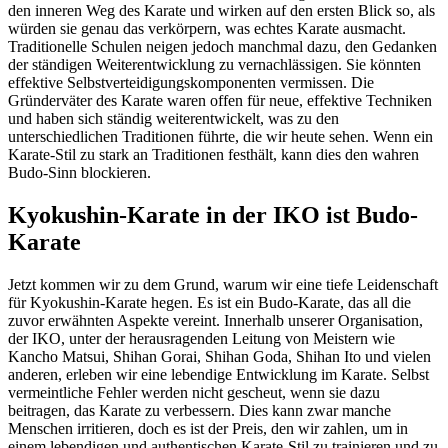
den inneren Weg des Karate und wirken auf den ersten Blick so, als
würden sie genau das verkörpern, was echtes Karate ausmacht.
Traditionelle Schulen neigen jedoch manchmal dazu, den Gedanken
der ständigen Weiterentwicklung zu vernachlässigen. Sie könnten
effektive Selbstverteidigungskomponenten vermissen. Die
Gründerväter des Karate waren offen für neue, effektive Techniken
und haben sich ständig weiterentwickelt, was zu den
unterschiedlichen Traditionen führte, die wir heute sehen. Wenn ein
Karate-Stil zu stark an Traditionen festhält, kann dies den wahren
Budo-Sinn blockieren.
Kyokushin-Karate in der IKO ist Budo-
Karate
Jetzt kommen wir zu dem Grund, warum wir eine tiefe Leidenschaft
für Kyokushin-Karate hegen. Es ist ein Budo-Karate, das all die
zuvor erwähnten Aspekte vereint. Innerhalb unserer Organisation,
der IKO, unter der herausragenden Leitung von Meistern wie
Kancho Matsui, Shihan Gorai, Shihan Goda, Shihan Ito und vielen
anderen, erleben wir eine lebendige Entwicklung im Karate. Selbst
vermeintliche Fehler werden nicht gescheut, wenn sie dazu
beitragen, das Karate zu verbessern. Dies kann zwar manche
Menschen irritieren, doch es ist der Preis, den wir zahlen, um in
einem lebendigen und authentischen Karate-Stil zu trainieren und zu