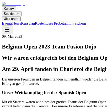
Kurse
Standorte
Über uns
Events
News
Kursplan
Kostenloses Probetraining sichern
09. Mai 2023
Belgium Open 2023 Team Fusion Dojo
Wir waren erfolgreich bei den Belgium O
Am 29. April fanden in Charleroi die Bel
Bei unseren Freunden in Belgien fanden nun endlich wieder die Belg
Erfolgen gekrönt wurde.
Unser Wettkampftag bei der Spanish Open
Mit elf Startern waren wir eines der großen Teams der Belgium Open. 
verteilt liefen dann die Kämpfe. Hier unsere Ergebnisse, auf die wir se