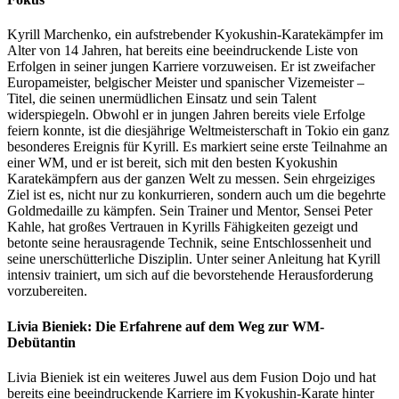
Kyrill Marchenko, ein aufstrebender Kyokushin-Karatekämpfer im
Alter von 14 Jahren, hat bereits eine beeindruckende Liste von
Erfolgen in seiner jungen Karriere vorzuweisen. Er ist zweifacher
Europameister, belgischer Meister und spanischer Vizemeister –
Titel, die seinen unermüdlichen Einsatz und sein Talent
widerspiegeln. Obwohl er in jungen Jahren bereits viele Erfolge
feiern konnte, ist die diesjährige Weltmeisterschaft in Tokio ein ganz
besonderes Ereignis für Kyrill. Es markiert seine erste Teilnahme an
einer WM, und er ist bereit, sich mit den besten Kyokushin
Karatekämpfern aus der ganzen Welt zu messen. Sein ehrgeiziges
Ziel ist es, nicht nur zu konkurrieren, sondern auch um die begehrte
Goldmedaille zu kämpfen. Sein Trainer und Mentor, Sensei Peter
Kahle, hat großes Vertrauen in Kyrills Fähigkeiten gezeigt und
betonte seine herausragende Technik, seine Entschlossenheit und
seine unerschütterliche Disziplin. Unter seiner Anleitung hat Kyrill
intensiv trainiert, um sich auf die bevorstehende Herausforderung
vorzubereiten.
Livia Bieniek:
Die Erfahrene auf dem Weg zur WM-
Debütantin
Livia Bieniek ist ein weiteres Juwel aus dem Fusion Dojo und hat
bereits eine beeindruckende Karriere im Kyokushin-Karate hinter