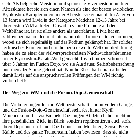
sich. Als belgische Meisterin und spanische Vizemeisterin in ihrer
Altersklasse hat sie sich einen Namen als eine der besten weiblichen
Kyokushin-Kämpferinnen in der Altersklasse gemacht. Im Alter von
13 Jahren wird Livia in der Kategorie Mädchen 12-13 Jahre bei
ihrer ersten WM antreten. Obwohl es ihre Premiere auf der
Weltbühne ist, ist sie alles andere als unerfahren. Livia hat an
zahlreichen nationalen und internationalen Turnieren teilgenommen,
wobei sie sich regelmäßig auf das Podium gekämpft hat. Ihr solides
technisches Können und ihre bemerkenswerte Wettkampferfahrung
haben sie zu einer der vielversprechendsten Nachwuchsathletinnen
in der Kyokushin-Karate-Welt gemacht. Livia trainiert schon seit
über 5 Jahren im Fusion Dojo, wo sie Ausdauer, Selbstbeherrschung
und mentaler Stärke gelernt hat. Nun heißt es, hart daran arbeiten,
damit Livia auf die anspruchsvollen Prüfungen der WM richtig
vorbereitet ist.
Der Weg zur WM und die Fusion-Dojo-Gemeinschaft
Die Vorbereitungen für die Weltmeisterschaft sind in vollem Gange,
und die Fusion-Dojo-Gemeinschaft steht fest hinter Kyrill
Marchenko und Livia Bieniek. Die jungen Athleten haben nicht nur
ihre persönlichen Ziele im Blick, sondern repräsentieren auch stolz
ihren Dojo und ihr Land. Die Trainer und Mentoren, Sensei Peter
Kahle und das ganze Trainerteam, haben bewiesen, dass sie nicht